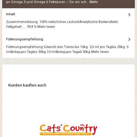
an Omega 3 und Omega 6 Fettsäuren – für ein sch…
Mehr
Inhalt
Zusammensetzung: 100% natürliches LachsölAnalytische Bestandteile:
Fettgehalt .... 99,9 %
Mehr lesen
Fütterungsempfehlung
Fütterungsempfehlung:Gewicht des Tieres:bis 10kg: 2,5 ml pro Tagbis 20kg: 5
ml&nbsp;pro Tagbis 30kg:10 ml&nbsp;pro Tagab 30kg
Mehr lesen
Kunden kauften auch