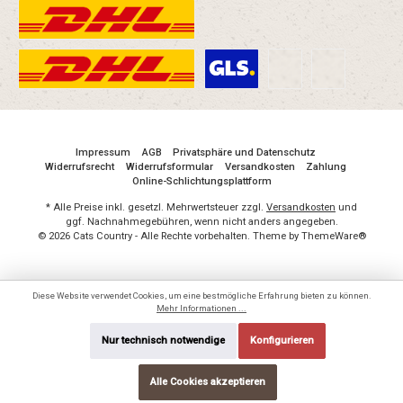
künstlichen Aroma- oder Konservierungsstoffen
natürlich mit Vitamin E stabilisiert Mit dem Kauf
dieses Futters unterstützen Sie die
Welttierschutzgesellschaft e.V.
Impressum
AGB
Privatsphäre und Datenschutz
Widerrufsrecht
Widerrufsformular
Versandkosten
Zahlung
Online-Schlichtungsplattform
* Alle Preise inkl. gesetzl. Mehrwertsteuer zzgl.
Versandkosten
und
ggf. Nachnahmegebühren, wenn nicht anders angegeben.
© 2026 Cats Country - Alle Rechte vorbehalten. Theme by
ThemeWare®
Diese Website verwendet Cookies, um eine bestmögliche Erfahrung bieten zu können.
Mehr Informationen ...
Nur technisch notwendige
Konfigurieren
Alle Cookies akzeptieren