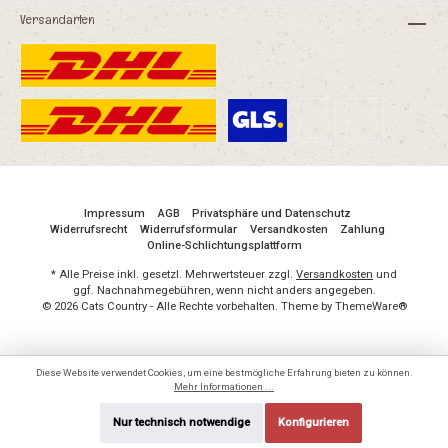
ohne Mais, Weizen oder sonstiges Getreide mit
Versandarten
hohem Allergiepotentialohne Zusatz von Farb-,
künstlichen Aroma- oder Konservierungsstoffen
natürlich mit Vitamin E stabilisiert Mit dem Kauf
dieses Futters unterstützen Sie die
Welttierschutzgesellschaft e.V.
Impressum
AGB
Privatsphäre und Datenschutz
Widerrufsrecht
Widerrufsformular
Versandkosten
Zahlung
Online-Schlichtungsplattform
* Alle Preise inkl. gesetzl. Mehrwertsteuer zzgl.
Versandkosten
und
ggf. Nachnahmegebühren, wenn nicht anders angegeben.
© 2026 Cats Country - Alle Rechte vorbehalten. Theme by
ThemeWare®
Diese Website verwendet Cookies, um eine bestmögliche Erfahrung bieten zu können.
Mehr Informationen ...
Nur technisch notwendige
Konfigurieren