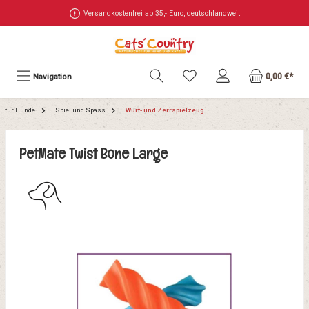
Versandkostenfrei ab 35,- Euro, deutschlandweit
0,00 €*
Navigation
für Hunde
Spiel und Spass
Wurf- und Zerrspielzeug
PetMate Twist Bone Large