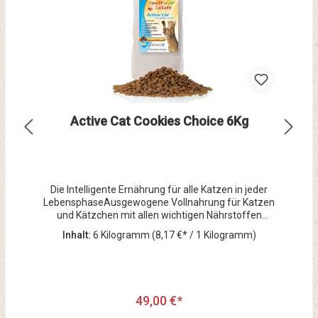
Active Cat Cookies Choice 6Kg
Die Intelligente Ernährung für alle Katzen in jeder
LebensphaseAusgewogene Vollnahrung für Katzen
und Kätzchen mit allen wichtigen Nährstoffen
aufeinander abgestimmt im richtigen Verhältnis für
Inhalt:
6 Kilogramm
(8,17 €* / 1 Kilogramm)
ein gesundes, fröhliches und erfülltes
Katzenleben.94% hochwertige Proteine aus
Hühnerfleisch und Eiern mit hoher Verdaulichkeit
und Bioverwertbarkeit sowie guter
Akzeptanz.Omega 6 und Omega 3 Fettsäuren für
49,00 €*
gesunde Haut, schönes Fell, gute Laune und
VitalitätSingle Protein - daher geeignet auch für