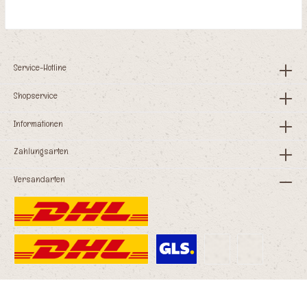
Katzen mit Nahrungsunverträglichkeiten und
In den Warenkorb
Katzen mit besonderen
Nahrungsansprüchen.CATactive-Wirkstoffkomplex:
Vitamine und leicht verfügbare chelatierte
Mineralstoffe sowie wertvolle Prebiotika
Service-Hotline
(FOS/MOS) sichern und runden die Versorgung
unserer Katzen ab Zutaten in Lebensmittelqualität
Shopservice
ohne minderwertige tierische oder pflanzliche
Nebenerzeugnisse ohne pflanzliche Proteine aus
Soja, Gluten, Erbsen, Bohnen oder Kartoffeln ohne
Informationen
Mais, Weizen oder sonstiges Getreide mit hohem
Allergiepotential ohne Zusatz von Farb-,
Zahlungsarten
künstlichen Aroma- oder Konservierungsstoffen
natürlich mit Vitamin E stabilisiertMit dem Kauf
Versandarten
dieses Futters unterstützen Sie die
Welttierschutzgesellschaft.